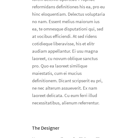
reformidans definitiones his ea, pro eu
hinc eloquentiam. Delectus voluptaria
no nam. Essent melius maiorum ius
ea, te omnesque disputationi qui, sed
at vocibus efficiendi. At sed ridens
cotidieque liberavisse, his et elitr
audiam appellantur. Ei usu magna
laoreet, cu novum oblique sanctus
pro. Quo ea laoreet similique
maiestatis, cum ei mucius
definitionem. Dicant scripserit eu pri,
ne nec alterum assueverit. Ex nam
laoreet delicata. Cu eum ferri illud
necessitatibus, alienum referrentur.
The Designer