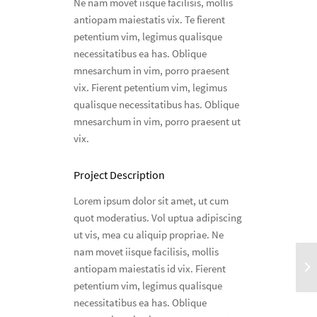
Ne nam movet iisque facilisis, mollis
antiopam maiestatis vix. Te fierent
petentium vim, legimus qualisque
necessitatibus ea has. Oblique
mnesarchum in vim, porro praesent
vix. Fierent petentium vim, legimus
qualisque necessitatibus has. Oblique
mnesarchum in vim, porro praesent ut
vix.
Project Description
Lorem ipsum dolor sit amet, ut cum
quot moderatius. Vol uptua adipiscing
ut vis, mea cu aliquip propriae. Ne
nam movet iisque facilisis, mollis
antiopam maiestatis id vix. Fierent
petentium vim, legimus qualisque
necessitatibus ea has. Oblique